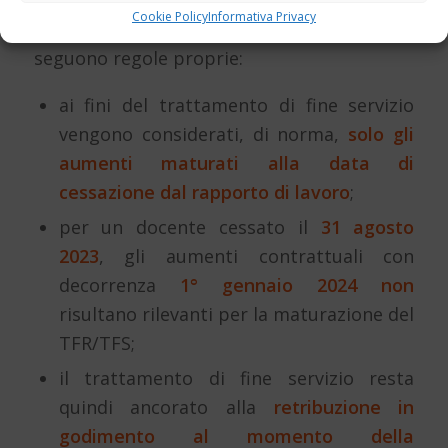
Cookie Policy
Informativa Privacy
Diverso è il discorso per
TFR
e
TFS
, che
seguono regole proprie:
ai fini del trattamento di fine servizio
vengono considerati, di norma,
solo gli
aumenti maturati alla data di
cessazione dal rapporto di lavoro
;
per un docente cessato il
31 agosto
2023
, gli aumenti contrattuali con
decorrenza
1° gennaio 2024
non
risultano rilevanti per la maturazione del
TFR/TFS;
il trattamento di fine servizio resta
quindi ancorato alla
retribuzione in
godimento al momento della