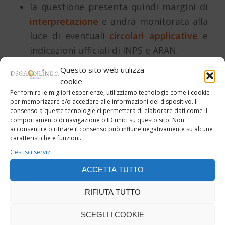
la questione presenta quindi margini di
interpretazione
e andrà monitorata alla
luce di eventuali
circolari applicative
e
indicazioni ufficiali di INPS e ARAN.
Questo sito web utilizza
In mancanza di chiarimenti definitivi, è
cookie
prudente considerare
assicurato
il ricalcolo
Per fornire le migliori esperienze, utilizziamo tecnologie come i cookie
per memorizzare e/o accedere alle informazioni del dispositivo. Il
sulla parte tabellare, mentre sulla RPD è
consenso a queste tecnologie ci permetterà di elaborare dati come il
opportuno mantenere un atteggiamento di
comportamento di navigazione o ID unici su questo sito. Non
acconsentire o ritirare il consenso può influire negativamente su alcune
attesa, verificando caso per caso le
caratteristiche e funzioni.
elaborazioni effettuate dagli enti
Gestisci servizi
previdenziali.
ACCETTA TUTTO
RIFIUTA TUTTO
EFFETTI SU TFR E TFS PER
I CESSATI NEL 2023
SCEGLI I COOKIE