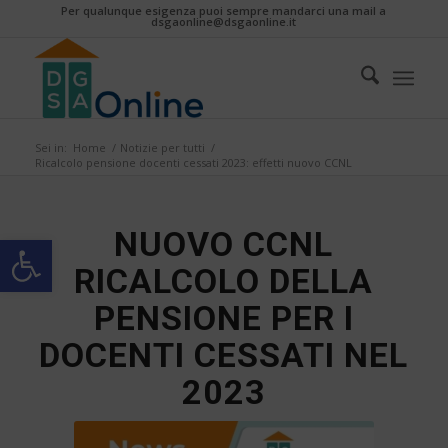
Per qualunque esigenza puoi sempre mandarci una mail a
dsgaonline@dsgaonline.it
Sei in:
Home
/
Notizie per tutti
/
Ricalcolo pensione docenti cessati 2023: effetti nuovo CCNL
NUOVO CCNL
Apri la barra degli strumenti
RICALCOLO DELLA
PENSIONE PER I
DOCENTI CESSATI NEL
2023