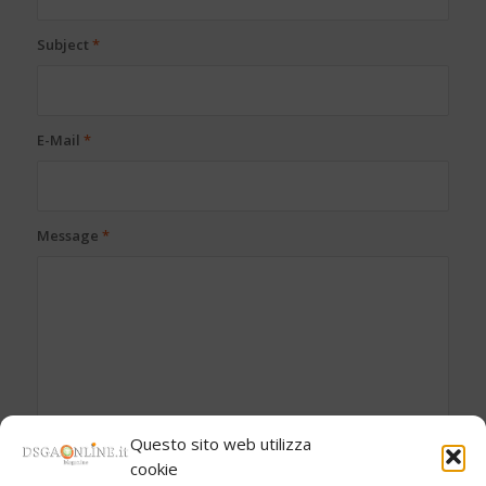
Subject
*
E-Mail
*
Message
*
Questo sito web utilizza
cookie
Dimostra di essere umano risolvendo l'equazione
*