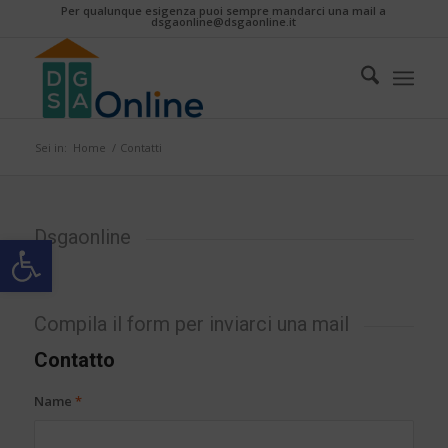
Per qualunque esigenza puoi sempre mandarci una mail a
dsgaonline@dsgaonline.it
Sei in:
Home
/
Contatti
Dsgaonline
Apri la barra degli strumenti
Compila il form per inviarci una mail
Contatto
Name
*