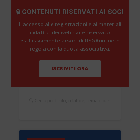
🔒 CONTENUTI RISERVATI AI SOCI
L'accesso alle registrazioni e ai materiali
didattici dei webinar è riservato
esclusivamente ai soci di DSGAonline in
regola con la quota associativa.
ISCRIVITI ORA