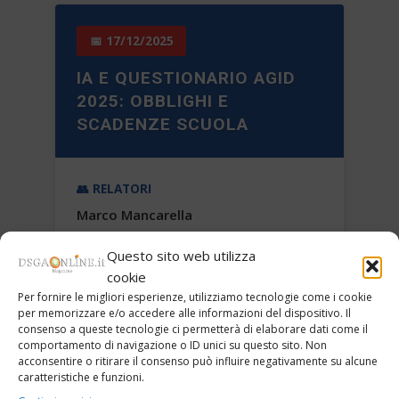
📅 17/12/2025
IA E QUESTIONARIO AGID
2025: OBBLIGHI E
SCADENZE SCUOLA
👥 RELATORI
Marco Mancarella
Questo sito web utilizza
📚 TEMA
cookie
Digitale / IA
Per fornire le migliori esperienze, utilizziamo tecnologie come i cookie
per memorizzare e/o accedere alle informazioni del dispositivo. Il
consenso a queste tecnologie ci permetterà di elaborare dati come il
comportamento di navigazione o ID unici su questo sito. Non
🏷️ PAROLE CHIAVE
acconsentire o ritirare il consenso può influire negativamente su alcune
intelligenza artificiale
IA
AGID
caratteristiche e funzioni.