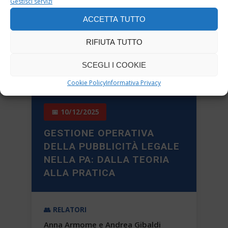
Gestisci servizi
questionario
adempimenti digitali
ACCETTA TUTTO
transizione digitale
RIFIUTA TUTTO
SCOPRI IL WEBINAR →
SCEGLI I COOKIE
Cookie Policy
Informativa Privacy
📅 10/12/2025
GESTIONE OPERATIVA
DELLA PUBBLICITÀ LEGALE
NELLA PA: DALLA TEORIA
ALLA PRATICA
👥 RELATORI
Anna Armome e Andrea Gibaldi