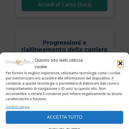
Accedi al Corso (Soci)
Progressioni e
riallineamento della carriera
alla luce della legge
Questo sito web utilizza
103/2023
cookie
Corso teorico pratico sugli atti relativi
Per fornire le migliori esperienze, utilizziamo tecnologie come i cookie
alla progressione e riallineamento della
per memorizzare e/o accedere alle informazioni del dispositivo. Il
consenso a queste tecnologie ci permetterà di elaborare dati come il
carriera del personale docente e ATA a
comportamento di navigazione o ID unici su questo sito. Non
cura di Paola Conti
acconsentire o ritirare il consenso può influire negativamente su alcune
caratteristiche e funzioni.
Gestisci servizi
Nel primo video insieme a Paola Conti
ACCETTA TUTTO
approfondiremo le disposizioni normative
introdotte dalla Legge 103/2023 e il loro