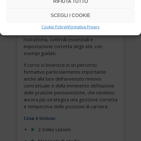
RIFIUTA TUTTO
impatto sulla progressione e il
riallineamento della carriera del personale.
SCEGLI I COOKIE
Nel secondo video passeremo dalla
cornice normativa all'operatività: lettura dei
Cookie Policy
Informativa Privacy
casi ricorrenti, passaggi chiave per
l'istruttoria, controlli essenziali e
impostazione corretta degli atti, con
esempi guidati.
Il corso si inserisce in un percorso
formativo particolarmente importante
anche alla luce dell'avvenuto rinnovo
contrattuale e della imminente definizione
delle pratiche pensionistiche, che rendono
ancora più strategica una gestione corretta
e tempestiva delle posizioni di carriera.
Cosa è incluso:
2 Video Lezioni