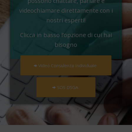
possono chattare, parlare e
videochiamare direttamente con i
nostri esperti!
Clicca in basso l’opzione di cui hai
bisogno
Video Consulenza Individuale
SOS DSGA