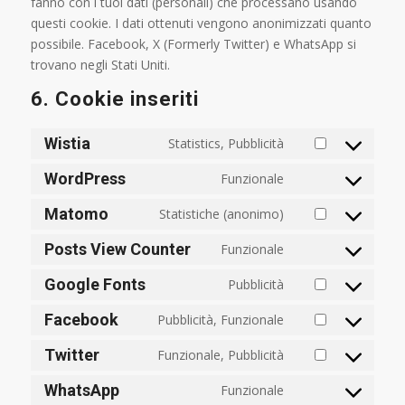
fanno con i tuoi dati (personali) che processano usando
questi cookie. I dati ottenuti vengono anonimizzati quanto
possibile. Facebook, X (Formerly Twitter) e WhatsApp si
trovano negli Stati Uniti.
6. Cookie inseriti
Wistia
Statistics, Pubblicità
Consent
to
WordPress
Funzionale
Consent
service
to
Matomo
Statistiche (anonimo)
wistia
Consent
service
to
Posts View Counter
Funzionale
wordpress
Consent
service
to
Google Fonts
Pubblicità
matomo
Consent
service
to
Facebook
Pubblicità, Funzionale
posts-
Consent
service
view-
to
Twitter
Funzionale, Pubblicità
google-
counter
Consent
service
fonts
to
WhatsApp
Funzionale
facebook
Consent