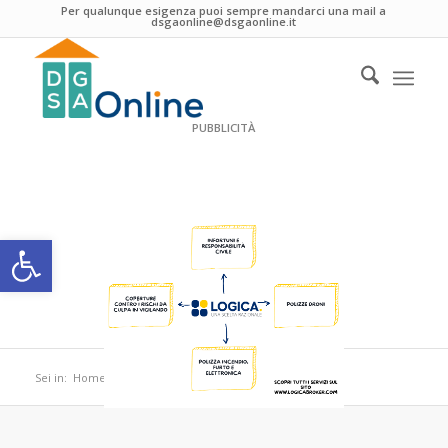
Per qualunque esigenza puoi sempre mandarci una mail a
dsgaonline@dsgaonline.it
PUBBLICITÀ
Apri la barra degli strumenti
Sei in:
Home
/
Cookie Policy (UE)