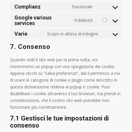
service
to
Complianz
Funzionale
twitter
Consent
service
to
Google various
whatsapp
Pubblicità
services
service
Consent
complianz
to
Varie
Scopo in attesa di indagine
service
Consent
google-
to
7. Consenso
various-
service
services
varie
Quando visiti il sito web per la prima volta, noi
mostreremo un popup con una spiegazione dei cookie.
Appena clicchi su “Salva preferenze”, dai il permesso a noi
di usare le categorie di cookie e plugin come descritto in
questa dichiarazione relativa ai popup e cookie. Puoi
disabilitare i cookie attraverso il tuo browser, ma prendi in
considerazione, che il nostro sito web potrebbe non
funzionare più correttamente.
7.1 Gestisci le tue impostazioni di
consenso