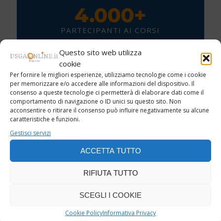
4.000+
PARTECIPANTI AI CORSI
6
Questo sito web utilizza
cookie
EVENTI NAZIONALI (MIM, ANAC, CONSIP)
Per fornire le migliori esperienze, utilizziamo tecnologie come i cookie
per memorizzare e/o accedere alle informazioni del dispositivo. Il
39
consenso a queste tecnologie ci permetterà di elaborare dati come il
comportamento di navigazione o ID unici su questo sito. Non
acconsentire o ritirare il consenso può influire negativamente su alcune
INCONTRI A FIERA DIDACTA
caratteristiche e funzioni.
Gestisci servizi
ACCETTA TUTTO
RIFIUTA TUTTO
ISCRIVITI IN 2
SCEGLI I COOKIE
PASSAGGI
Cookie Policy
Informativa Privacy