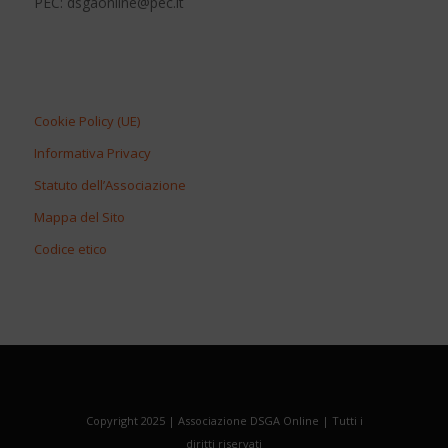
PEC: dsgaonline@pec.it
Cookie Policy (UE)
Informativa Privacy
Statuto dell’Associazione
Mappa del Sito
Codice etico
Copyright 2025 | Associazione DSGA Online | Tutti i
diritti riservati