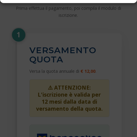
Prima effettua il pagamento, poi compila il modulo di
iscrizione.
1
VERSAMENTO
QUOTA
Versa la quota annuale di
€ 12,00
.
⚠️ ATTENZIONE:
L'iscrizione è valida per
12 mesi dalla data di
versamento della quota.