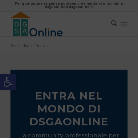
Per qualunque esigenza puoi sempre mandarci una mail a
dsgaonline@dsgaonline.it
Sei in:
Home
/
Iscriviti
Apri la barra degli strumenti
ENTRA NEL
MONDO DI
DSGAONLINE
La community professionale per