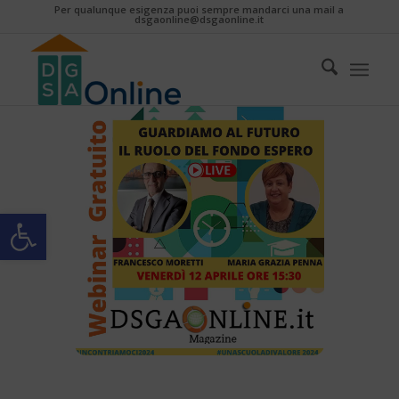
Per qualunque esigenza puoi sempre mandarci una mail a
dsgaonline@dsgaonline.it
Apri la barra degli strumenti