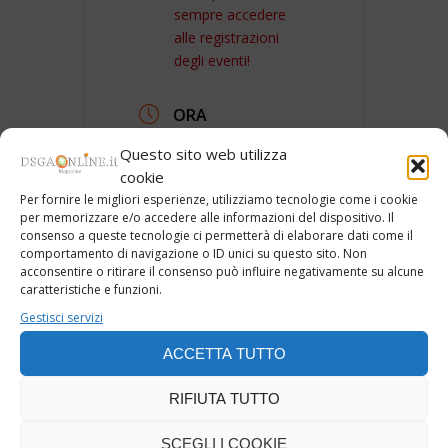
sempre accedere
alle registrazioni
degli eventi!
ORA
15:30 - 18:00
Questo sito web utilizza
cookie
LUOGO
Per fornire le migliori esperienze, utilizziamo tecnologie come i cookie
per memorizzare e/o accedere alle informazioni del dispositivo. Il
GoTo Webinar
consenso a queste tecnologie ci permetterà di elaborare dati come il
comportamento di navigazione o ID unici su questo sito. Non
acconsentire o ritirare il consenso può influire negativamente su alcune
ORGANIZZATORE
caratteristiche e funzioni.
Gestisci servizi
Associazione
Dsgaonline
ACCETTA TUTTO
RIFIUTA TUTTO
SCEGLI I COOKIE