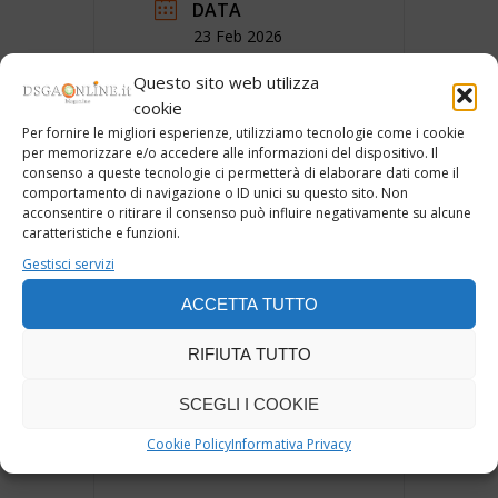
DATA
23 Feb 2026
Evento Terminato!
Questo sito web utilizza
I soci possono
cookie
sempre accedere
Per fornire le migliori esperienze, utilizziamo tecnologie come i cookie
alle registrazioni
per memorizzare e/o accedere alle informazioni del dispositivo. Il
degli eventi!
consenso a queste tecnologie ci permetterà di elaborare dati come il
comportamento di navigazione o ID unici su questo sito. Non
acconsentire o ritirare il consenso può influire negativamente su alcune
ORA
caratteristiche e funzioni.
15:30 - 18:00
Gestisci servizi
ACCETTA TUTTO
MAGGIORI
INFORMAZIONI
RIFIUTA TUTTO
ISCRIVITI
SCEGLI I COOKIE
LUOGO
Cookie Policy
Informativa Privacy
GoTo Webinar