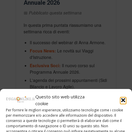
Annuale 2026
📅
Pubblicato questa settimana
In questa prima puntata riassumiamo una
settimana ricca di eventi:
Il successo del webinar di Anna Armone.
Focus News:
Le novità sui Viaggi
d'Istruzione.
Esclusiva Soci:
Il nuovo corso sul
Programma Annuale 2026.
L'agenda dei prossimi appuntamenti (Sidi
Bilancio e Lavoro Agile).
Questo sito web utilizza
cookie
Per fornire le migliori esperienze, utilizziamo tecnologie come i cookie
per memorizzare e/o accedere alle informazioni del dispositivo. Il
consenso a queste tecnologie ci permetterà di elaborare dati come il
comportamento di navigazione o ID unici su questo sito. Non
acconsentire o ritirare il consenso può influire negativamente su alcune