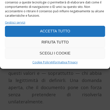
consenso a queste tecnologie ci permetterà di elaborare dati come il
DEFINISCE I “VALORI
comportamento di navigazione o ID unici su questo sito. Non
MORALI” DELL’IA?
acconsentire o ritirare il consenso può influire negativamente su alcune
caratteristiche e funzioni.
Gestisci servizi
Un tema centrale dell’enciclica è quello
dell’allineamento dell’Intelligenza Artificiale
ACCETTA TUTTO
ai valori umani. Ma è proprio qui che
RIFIUTA TUTTO
Coppola solleva una questione di fondo:
dire che l’IA debba essere addestrata
SCEGLI I COOKIE
attorno a valori morali non è sufficiente,
Cookie Policy
Informativa Privacy
perché prima bisogna stabilire quali siano
questi valori e — soprattutto — chi abbia
la legittimità di definirli. Una domanda
aperta, che il documento pone con forza
senza pretendere di risolverla
unilateralmente.