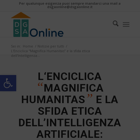
Per qualunque esigenza puoi sempre mandarci una mail a
dsgaonline@dsgaonline.it
Sei in:
Home
/
Notizie per tutti
/
L’Enciclica “Magnifica Humanitas” e la sfida etica
dell’Intelligenza...
L‘ENCICLICA
Apri la barra degli strumenti
“
MAGNIFICA
”
HUMANITAS
E LA
SFIDA ETICA
DELL’INTELLIGENZA
ARTIFICIALE: