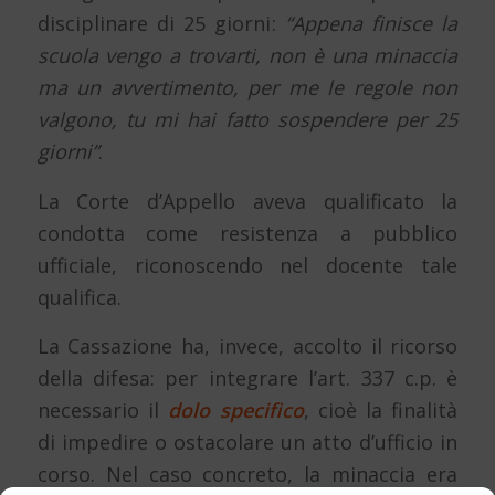
disciplinare di 25 giorni
:
“Appena finisce la
scuola vengo a trovarti, non è una minaccia
ma un avvertimento, per me le regole non
valgono, tu mi hai fatto sospendere per 25
giorni”
.
La Corte d’Appello aveva qualificato la
condotta come resistenza a pubblico
ufficiale, riconoscendo nel docente tale
qualifica.
La Cassazione ha, invece, accolto il ricorso
della difesa: per integrare l’art. 337 c.p. è
necessario il
dolo specifico
, cioè la finalità
di impedire o ostacolare un atto d’ufficio in
corso. Nel caso concreto, la minaccia era