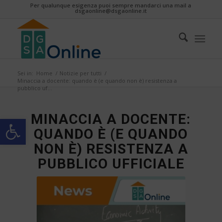
Per qualunque esigenza puoi sempre mandarci una mail a
dsgaonline@dsgaonline.it
Sei in:
Home
/
Notizie per tutti
/
Minaccia a docente: quando è (e quando non è) resistenza a
pubblico uf...
MINACCIA A DOCENTE:
Apri la barra degli strumenti
QUANDO È (E QUANDO
NON È) RESISTENZA A
PUBBLICO UFFICIALE