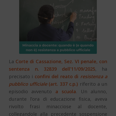
La
Corte di Cassazione, Sez. VI penale, con
sentenza n. 32839 dell’11/09/2025
, ha
precisato i
confini del reato di
resistenza a
pubblico ufficiale
(art. 337 c.p.)
riferito a un
episodio avvenuto
a scuola
. Un alunno,
durante l’ora di educazione fisica, aveva
rivolto frasi minacciose al docente,
collegandole alla precedente sospensione