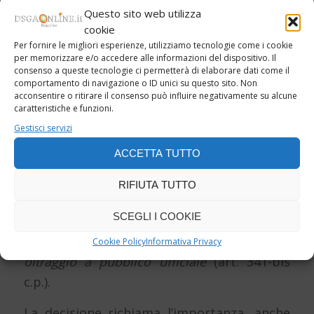
riferita a un provvedimento già concluso;
Questo sito web utilizza
manca
dunque il
nesso tra condotta e
cookie
attività istituzionale in atto
. Come ribadito
Per fornire le migliori esperienze, utilizziamo tecnologie come i cookie
per memorizzare e/o accedere alle informazioni del dispositivo. Il
dalla giurisprudenza, la minaccia verso un
consenso a queste tecnologie ci permetterà di elaborare dati come il
comportamento di navigazione o ID unici su questo sito. Non
pubblico ufficiale non integra
acconsentire o ritirare il consenso può influire negativamente su alcune
automaticamente la resistenza se non è
caratteristiche e funzioni.
diretta a bloccare l’esercizio della funzione.
Gestisci servizi
ACCETTA TUTTO
La Cassazione ha quindi escluso la
configurabilità della resistenza e rinviato
RIFIUTA TUTTO
per valutare se possano invece ricorrere
SCEGLI I COOKIE
altri reati, come
minaccia
(art. 612 c.p., con
possibile aggravante ex art. 61 n.10 c.p.) o
Cookie Policy
Informativa Privacy
oltraggio a pubblico ufficiale
(art. 341-bis
c.p.).
La decisione richiama l’importanza, anche