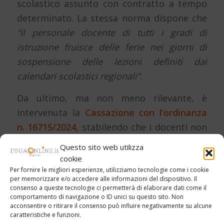
scolastico assunto con contratto a tempo
determinato
.
La stessa norma dispone che
“
il personale docente di tutti i gradi di
istruzione fruisce delle ferie nei giorni di
sospensione delle lezioni definiti dai
calendari scolastici regionali”
.
Da ultimo, ma non meno rilevante, è
intervenuta la
Cassazione con l’ordinanza
n. 16715/2024
, stabilendo che i docenti non
di ruolo non possono essere considerati
Questo sito web utilizza
automaticamente in ferie, in assenza di una
cookie
loro richiesta o di provvedimento esplicito
Per fornire le migliori esperienze, utilizziamo tecnologie come i cookie
per memorizzare e/o accedere alle informazioni del dispositivo. Il
del dirigente, durante i giorni di
consenso a queste tecnologie ci permetterà di elaborare dati come il
comportamento di navigazione o ID unici su questo sito. Non
sospensione delle lezioni definiti dai
acconsentire o ritirare il consenso può influire negativamente su alcune
calendari scolastici regionali (ad esclusione
caratteristiche e funzioni.