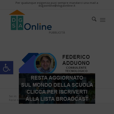
Per qualunque esigenza puoi sempre mandarci una mail a
dsgaonline@dsgaonline.it
PUBBLICITÀ
Apri la barra degli strumenti
Sei in:
Home
/
Notizie per tutti
/
Ferie non godute con contratto a tempo determinato