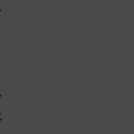
e
,
a
e
di