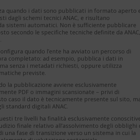
zza quando i dati sono pubblicati in formato aperto 
ti dagli schemi tecnici ANAC, e risultano
da sistemi automatici. Non è sufficiente pubblicare
posto secondo le specifiche tecniche definite da ANAC
.
configura quando l’ente ha avviato un percorso di
a completato: ad esempio, pubblica i dati in
ma senza i metadati richiesti, oppure utilizza
ematiche previste.
do la pubblicazione avviene esclusivamente
amente PDF o immagini scansionate – privi di
esto caso il dato è tecnicamente presente sul sito, m
gli standard digitali ANAC.
questi tre livelli ha finalità esclusivamente conoscitiv
udizio finale relativo all’assolvimento degli obblighi 
di una fase di transizione verso un sistema in cui la
 elemento di valutazione sostanziale.