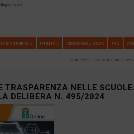
dsgaonline.it
WS & TUTORIAL ˅
UTILITÀ ˅
VIDEOCONSULENZA
FAQ
ASS
Sei in:
Home
/
Notizie per tutti
/
Standa
E TRASPARENZA NELLE SCUOLE
A DELIBERA N. 495/2024