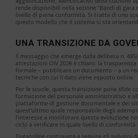
aggiudicazione, identificativo della stazione
rende disponibili nella sezione “Bandi di gara e
livello di piena conformità. Si tratta di uno s
questo modello che il sistema si sta orientand
UNA TRANSIZIONE DA GOV
Il messaggio che emerge dalla delibera n. 495
attestazioni OIV 2026 è chiaro: la trasparen
formale – pubblicare un documento – a un req
tecniche con cui il dato viene esposto online.
Per le scuole, questa transizione pone sfide co
formazione del personale amministrativo e all
piattaforme di gestione documentale e dei siti i
quest’ultimo quale responsabile degli adempim
l’interesse a monitorare questa evoluzione no
ciclo a verificare in quale livello di conformità 
Dsgaonline continuerà a seguire gli sviluppi d