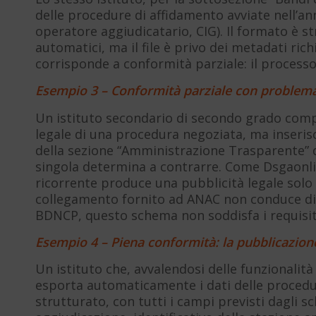
delle procedure di affidamento avviate nell’an
operatore aggiudicatario, CIG). Il formato è str
automatici, ma il file è privo dei metadati ric
corrisponde a conformità parziale: il process
Esempio 3 – Conformità parziale con problema 
Un istituto secondario di secondo grado com
legale di una procedura negoziata, ma inseris
della sezione “Amministrazione Trasparente” de
singola determina a contrarre. Come Dsgaonli
ricorrente produce una pubblicità legale solo 
collegamento fornito ad ANAC non conduce diret
BDNCP, questo schema non soddisfa i requisiti d
Esempio 4 – Piena conformità: la pubblicazion
Un istituto che, avvalendosi delle funzionalit
esporta automaticamente i dati delle proced
strutturato, con tutti i campi previsti dagli 