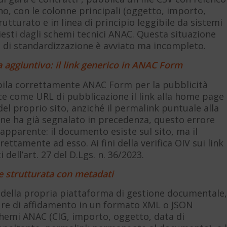
no, con le colonne principali (oggetto, importo,
utturato e in linea di principio leggibile da sistemi
hiesti dagli schemi tecnici ANAC. Questa situazione
o di standardizzazione è avviato ma incompleto.
aggiuntivo: il link generico in ANAC Form
pila correttamente ANAC Form per la pubblicità
ce come URL di pubblicazione il link alla home page
l proprio sito, anziché il permalink puntuale alla
ne ha già segnalato in precedenza, questo errore
apparente: il documento esiste sul sito, ma il
tamente ad esso. Ai fini della verifica OIV sui link
ell’art. 27 del D.Lgs. n. 36/2023.
e strutturata con metadati
à della propria piattaforma di gestione documentale,
ure di affidamento in un formato XML o JSON
schemi ANAC (CIG, importo, oggetto, data di