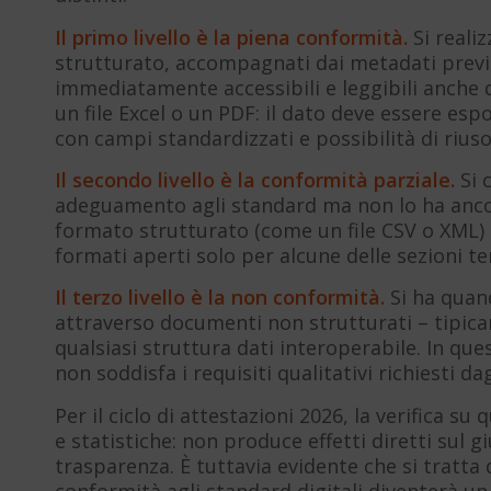
Il primo livello è la piena conformità.
Si reali
strutturato, accompagnati dai metadati previs
immediatamente accessibili e leggibili anche 
un file Excel o un PDF: il dato deve essere es
con campi standardizzati e possibilità di riuso
Il secondo livello è la conformità parziale.
Si 
adeguamento agli standard ma non lo ha ancor
formato strutturato (come un file CSV o XML) 
formati aperti solo per alcune delle sezioni t
Il terzo livello è la non conformità.
Si ha quan
attraverso documenti non strutturati – tipic
qualsiasi struttura dati interoperabile. In qu
non soddisfa i requisiti qualitativi richiesti da
Per il ciclo di attestazioni 2026, la verifica su 
e statistiche: non produce effetti diretti sul gi
trasparenza. È tuttavia evidente che si tratta 
conformità agli standard digitali diventerà un