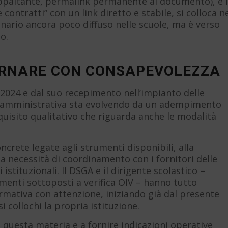
 appaltante, permalink permanente al documento), e l
 contratti” con un link diretto e stabile, si colloca n
cenario ancora poco diffuso nelle scuole, ma è verso
o.
ERNARE CON CONSAPEVOLEZZA
/2024 e dal suo recepimento nell’impianto delle
za amministrativa sta evolvendo da un adempimento
uisito qualitativo che riguarda anche le modalità
ncrete legate agli strumenti disponibili, alla
a necessità di coordinamento con i fornitori delle
stituzionali. Il DSGA e il dirigente scolastico –
enti sottoposti a verifica OIV – hanno tutto
rmativa con attenzione, iniziando già dal presente
si collochi la propria istituzione.
i questa materia e a fornire indicazioni operative