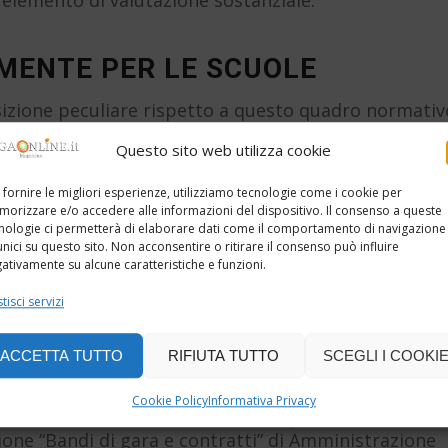
MENTE PER LE SCUOLE
osizione peculiare rispetto a questo quadro normativ
o soggettivo del D.Lgs. n. 33/2013 e sono quindi
Questo sito web utilizza cookie
 nuove verifiche sugli standard digitali. Dall’altro, i
ttraverso i CMS ministeriali o piattaforme
 fornire le migliori esperienze, utilizziamo tecnologie come i cookie per
disposti nativamente per esporre dati in formati
orizzare e/o accedere alle informazioni del dispositivo. Il consenso a queste
nologie ci permetterà di elaborare dati come il comportamento di navigazione
unici su questo sito. Non acconsentire o ritirare il consenso può influire
nte il popolamento della sezione “Amministrazione
ativamente su alcune caratteristiche e funzioni.
onti con uno scenario in cui la semplice pubblicazion
tisci servizi
ficiente – almeno in prospettiva. In questa fase
vole attendersi che nei prossimi cicli la conformità
ente.
ACCETTA TUTTO
RIFIUTA TUTTO
SCEGLI I COOKI
6 richiama espressamente la verifica dei collegament
Cookie Policy
Informativa Privacy
 (BDNCP): i revisori dei conti, in qualità di OIV,
zione “Bandi di gara e contratti” di Amministrazione