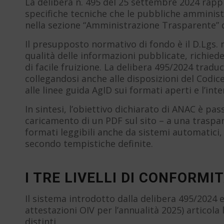
La delibera n. 495 del 25 settembre 2024 rapp
specifiche tecniche che le pubbliche amminist
nella sezione “Amministrazione Trasparente” dei
Il presupposto normativo di fondo è il D.Lgs. n. 
qualità delle informazioni pubblicate, richiede
di facile fruizione. La delibera 495/2024 traduc
collegandosi anche alle disposizioni del Codice
alle linee guida AgID sui formati aperti e l’inte
In sintesi, l’obiettivo dichiarato di ANAC è 
caricamento di un PDF sul sito – a una traspare
formati leggibili anche da sistemi automatici,
secondo tempistiche definite.
I TRE LIVELLI DI CONFORMI
Il sistema introdotto dalla delibera 495/2024 e
attestazioni OIV per l’annualità 2025) articola l
distinti.