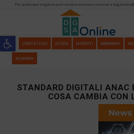
Per qualunque esigenza puoi sempre mandarci una mail a dsgaonline@
Apri la barra degli strumenti
CONTATTACI
ACCEDI
ISCRIVITI
WEBINAR˅
NE
ACADEMY
STANDARD DIGITALI ANAC 
COSA CAMBIA CON L