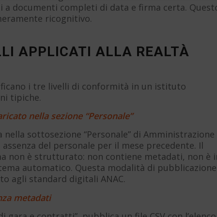
iti a documenti completi di data e firma certa. Quest
meramente ricognitivo.
ELLI APPLICATI ALLA REALTÀ
ano i tre livelli di conformità in un istituto
ni tipiche.
ricato nella sezione “Personale”
a nella sottosezione “Personale” di Amministrazione
i assenza del personale per il mese precedente. Il
 non è strutturato: non contiene metadati, non è i
stema automatico. Questa modalità di pubblicazione
to agli standard digitali ANAC.
enza metadati
i gara e contratti”, pubblica un file CSV con l’elenco