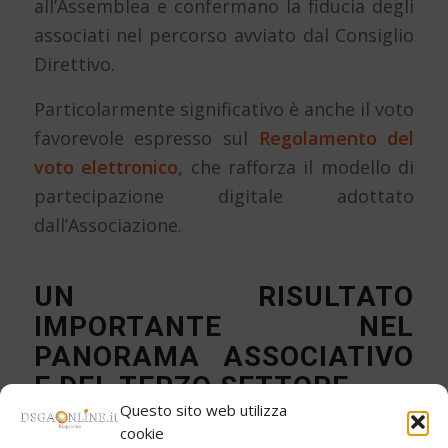
all’Assemblea e confermano la fiducia degli
associati nel percorso avviato dal Consiglio
Direttivo.
Particolarmente significativo è anche il voto
favorevole espresso sul
Regolamento del
voto elettronico
, che rafforza il modello di
partecipazione digitale adottato
dall’Associazione.
UN RISULTATO
IMPORTANTE NEL
PANORAMA ASSOCIATIVO
E DEL TERZO SETTORE
Questo sito web utilizza
La partecipazione registrata da Dsgaonline
cookie