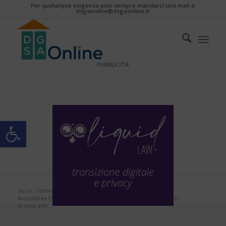
Per qualunque esigenza puoi sempre mandarci una mail a
dsgaonline@dsgaonline.it
PUBBLICITÀ
Apri la barra degli strumenti
Sei in:
Home
/
Notizie per tutti
/
Assemblea Dsgaonline 2026: grande partecipazione dei soci
al voto onli...