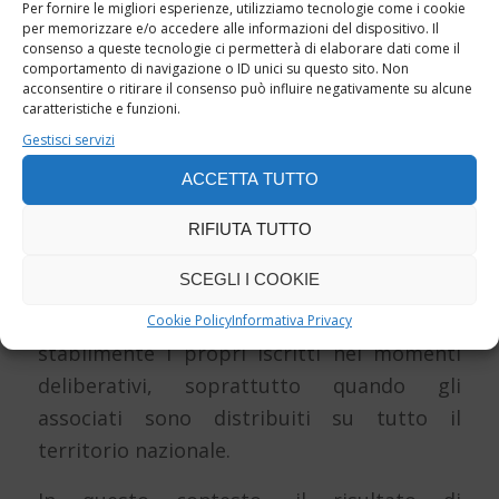
Per fornire le migliori esperienze, utilizziamo tecnologie come i cookie
assume un valore ancora maggiore se letta
per memorizzare e/o accedere alle informazioni del dispositivo. Il
nel quadro più ampio delle associazioni non
consenso a queste tecnologie ci permetterà di elaborare dati come il
comportamento di navigazione o ID unici su questo sito. Non
riconosciute, degli enti non profit, degli
acconsentire o ritirare il consenso può influire negativamente su alcune
enti iscritti al RUNTS e, più in generale,
caratteristiche e funzioni.
delle organizzazioni collettive.
Gestisci servizi
ACCETTA TUTTO
Nella vita associativa, infatti, la
partecipazione alle assemblee è uno degli
RIFIUTA TUTTO
indicatori più importanti della vitalità
SCEGLI I COOKIE
democratica di un ente. Molte associazioni
incontrano difficoltà nel coinvolgere
Cookie Policy
Informativa Privacy
stabilmente i propri iscritti nei momenti
deliberativi, soprattutto quando gli
associati sono distribuiti su tutto il
territorio nazionale.