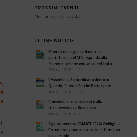
PROSSIMI EVENTI
Nessun evento trovato!
ULTIME NOTIZIE
Mobility manager scolastico: la
piattaforma del MIM risponde alla
frammentazione educativa dell’Italia
29 Luglio 2026 - 11:04
L’Assemblea Straordinaria dei soci:
e
,
Quando, Come e Perché Partecipare
ni
16 Luglio 2026 - 10:13
ne
Convenzioni di cassa invito alla
consapevolezza finanziaria
14 Luglio 2026 - 22:56
li
Aggiornamento CAM ICT 2026: Obblighi e
Documentazione per Acquisti Informatici
za
nelle Scuole