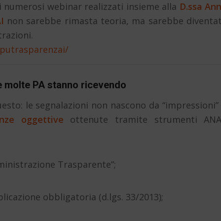
i numerosi webinar realizzati insieme alla
D.ssa An
I
non sarebbe rimasta teoria, ma sarebbe diventa
trazioni.
/putrasparenzai/
he molte PA stanno ricevendo
uesto: le segnalazioni non nascono da “impressioni”
anze oggettive
ottenute tramite strumenti AN
ministrazione Trasparente”;
licazione obbligatoria (d.lgs. 33/2013);