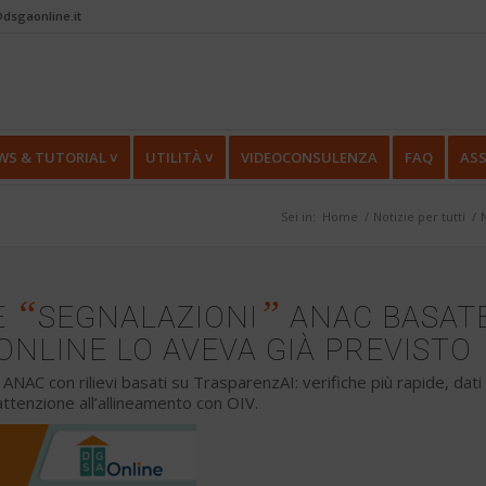
dsgaonline.it
WS & TUTORIAL ˅
UTILITÀ ˅
VIDEOCONSULENZA
FAQ
ASS
Sei in:
Home
/
Notizie per tutti
/
“
”
E
SEGNALAZIONI
ANAC BASAT
ONLINE LO AVEVA GIÀ PREVISTO
ANAC con rilievi basati su TrasparenzAI: verifiche più rapide, dati
attenzione all’allineamento con OIV.