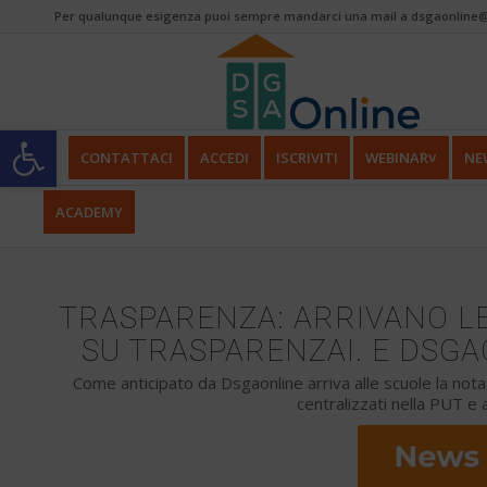
Per qualunque esigenza puoi sempre mandarci una mail a dsgaonline@
Apri la barra degli strumenti
CONTATTACI
ACCEDI
ISCRIVITI
WEBINAR˅
NE
ACADEMY
TRASPARENZA: ARRIVANO L
SU TRASPARENZAI. E DSGA
Come anticipato da Dsgaonline arriva alle scuole la nota 
centralizzati nella PUT e 