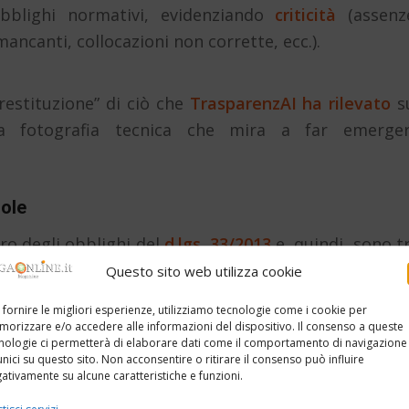
bblighi normativi, evidenziando
criticità
(assenz
ncanti, collocazioni non corrette, ecc.).
“restituzione” di ciò che
TrasparenzAI ha rilevato
s
 una fotografia tecnica che mira a far emerge
uole
ro degli obblighi del
d.lgs. 33/2013
e, quindi, sono t
 delle pubblicazioni può produrre
segnalazioni
.
Questo sito web utilizza cookie
ezione Amministrazione Trasparente”, né “pubblica
 fornire le migliori esperienze, utilizziamo tecnologie come i cookie per
orizzare e/o accedere alle informazioni del dispositivo. Il consenso a queste
bblicato, perché il sistema lavora su ciò che
nologie ci permetterà di elaborare dati come il comportamento di navigazione
unici su questo sito. Non acconsentire o ritirare il consenso può influire
le pagine pubbliche.
ativamente su alcune caratteristiche e funzioni.