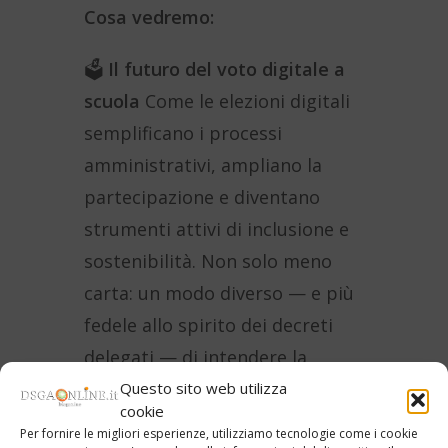
Cosa vedremo:
🗳️
Il futuro del voto digitale a
scuola
Come le elezioni digitali
semplificano i processi
amministrativi, ampliano la
partecipazione e diventano
strumenti attivi di inclusione e
sostenibilità. Non solo meno
carta: un modo diverso — e più
fedele allo spirito dei decreti
delegati — di intendere la
democrazia scolastica.
Questo sito web utilizza
cookie
Per fornire le migliori esperienze, utilizziamo tecnologie come i cookie
📋
Linee guida e tipologie di