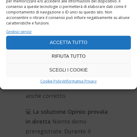
per memorizzare e/o accedere alle informazioni del dispositivo. Il
consenso a queste tecnologie ci permetterà di elaborare dati come il
votazioni
Dagli Organi Collegiali
comportamento di navigazione o ID unici su questo sito. Non
ai sondaggi tra studenti,
acconsentire o ritirare il consenso può influire negativamente su alcune
caratteristiche e funzioni.
docenti e famiglie: tutto quello
Gestisci servizi
che serve sapere per
ACCETTA TUTTO
organizzare votazioni sicure,
trasparenti e in linea con il
RIFIUTA TUTTO
quadro normativo di
SCEGLI I COOKIE
riferimento. Perché un voto
Cookie Policy
Informativa Privacy
digitale sia valido, deve essere
anche corretto.
💻
La soluzione Opinio: provala
in diretta
Niente demo
preregistrate. Durante il